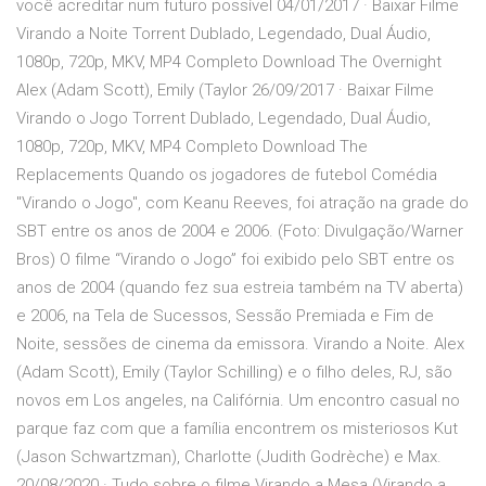
você acreditar num futuro possível 04/01/2017 · Baixar Filme
Virando a Noite Torrent Dublado, Legendado, Dual Áudio,
1080p, 720p, MKV, MP4 Completo Download The Overnight
Alex (Adam Scott), Emily (Taylor 26/09/2017 · Baixar Filme
Virando o Jogo Torrent Dublado, Legendado, Dual Áudio,
1080p, 720p, MKV, MP4 Completo Download The
Replacements Quando os jogadores de futebol Comédia
"Virando o Jogo", com Keanu Reeves, foi atração na grade do
SBT entre os anos de 2004 e 2006. (Foto: Divulgação/Warner
Bros) O filme “Virando o Jogo” foi exibido pelo SBT entre os
anos de 2004 (quando fez sua estreia também na TV aberta)
e 2006, na Tela de Sucessos, Sessão Premiada e Fim de
Noite, sessões de cinema da emissora. Virando a Noite. Alex
(Adam Scott), Emily (Taylor Schilling) e o filho deles, RJ, são
novos em Los angeles, na Califórnia. Um encontro casual no
parque faz com que a família encontrem os misteriosos Kut
(Jason Schwartzman), Charlotte (Judith Godrèche) e Max.
20/08/2020 · Tudo sobre o filme Virando a Mesa (Virando a