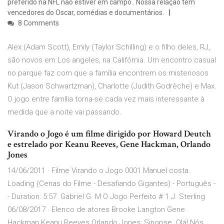
preferido na NFL não estiver em campo.. Nossa relação tem
vencedores do Oscar, comédias e documentários.
8 Comments
Alex (Adam Scott), Emily (Taylor Schilling) e o filho deles, RJ,
são novos em Los angeles, na Califórnia. Um encontro casual
no parque faz com que a família encontrem os misteriosos
Kut (Jason Schwartzman), Charlotte (Judith Godrèche) e Max.
O jogo entre família torna-se cada vez mais interessante à
medida que a noite vai passando.
Virando o Jogo é um filme dirigido por Howard Deutch
e estrelado por Keanu Reeves, Gene Hackman, Orlando
Jones
14/06/2011 · Filme Virando o Jogo 0001 Manuel costa.
Loading (Cenas do Filme - Desafiando Gigantes) - Português -
- Duration: 5:57. Gabriel G. M O Jogo Perfeito # 1 J. Sterling
06/08/2017 · Elenco de atores Brooke Langton Gene
Hackman Keanu Reeves Orlando Jones; Sinopse. Olá! Nós,